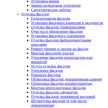
Установка ванны
Замена радиаторов отопления
Сантехнические работы
Отделка фасадов
Гидроизоляция фасадов
Установка фасадных карнизов и молдингов
Отделка фасадов термопанелями
Очистка и обновление фасадов
Установка фасадного освещения
Отделка фасадов фиброцементными
панелями
Ремонт трещин и сколов на фасаде
Монтаж фасадной плитки
Утепление фасадов пенопластом или
минватой
Услуга отделки фасадов
Утепление фасадов
Покраска фасадов
Облицовка фасадов декоративным камнем
Облицовка фасадов керамогранитом
Монтаж вентилируемых фасадов
Отделка фасадов сайдингом
Отделка фасадов деревянной вагонкой
Штукатурка фасадов (в том числе
декоративная)