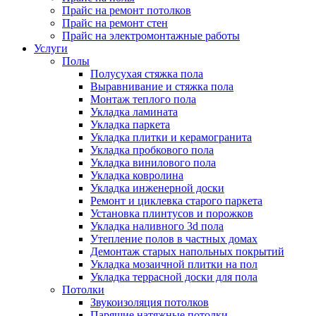
Прайс на ремонт потолков
Прайс на ремонт стен
Прайс на электромонтажные работы
Услуги
Полы
Полусухая стяжка пола
Выравнивание и стяжка пола
Монтаж теплого пола
Укладка ламината
Укладка паркета
Укладка плитки и керамогранита
Укладка пробкового пола
Укладка винилового пола
Укладка ковролина
Укладка инженерной доски
Ремонт и циклевка старого паркета
Установка плинтусов и порожков
Укладка наливного 3d пола
Утепление полов в частных домах
Демонтаж старых напольных покрытий
Укладка мозаичной плитки на пол
Укладка террасной доски для пола
Потолки
Звукоизоляция потолков
Парящие натяжные потолки