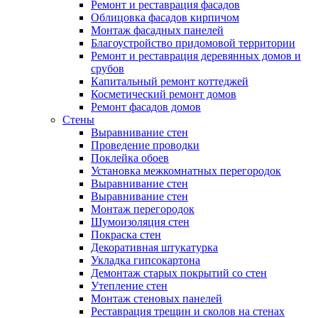
Ремонт и реставрация фасадов
Облицовка фасадов кирпичом
Монтаж фасадных панелей
Благоустройство придомовой территории
Ремонт и реставрация деревянных домов и
срубов
Капитальный ремонт коттеджей
Косметический ремонт домов
Ремонт фасадов домов
Стены
Выравнивание стен
Проведение проводки
Поклейка обоев
Установка межкомнатных перегородок
Выравнивание стен
Выравнивание стен
Монтаж перегородок
Шумоизоляция стен
Покраска стен
Декоративная штукатурка
Укладка гипсокартона
Демонтаж старых покрытий со стен
Утепление стен
Монтаж стеновых панелей
Реставрация трещин и сколов на стенах