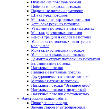
Оклеивание потолков обоями
Побелка и покраска потолков
Подвесные потолки армстронг
Штукатурка потолков
Монтаж гипсокартонных потолков
Установка реечных потолков
Утепление потолков в частных домах
Монтаж деревянных потолков
Ремонт трещин и сколов на потолке
Установка потолочных плинтусов и
молдингов
Монтаж акустических потолков
Установка зеркальных потолков
Демонтаж старых потолочных покрытий
Выравнивание потолка
Натяжные потолки
Глянцевые натяжные потолки
Двухуровневые натяжные потолки
Матовые натяжные потолки
Натяжные потолки "Звездное небо"
Натяжные потолки с подсветкой
Натяжные потолки с фотопечатью
Электромонтажные работы-
Проведение проводки
Замена старой электропроводки