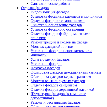
Сантехнические работы
Отделка фасадов
Гидроизоляция фасадов
Установка фасадных карнизов и молдингов
Отделка фасадов термопанелями
Очистка и обновление фасадов
Установка фасадного освещения
Отделка фасадов фиброцементными
панелями
Ремонт трещин и сколов на фасаде
Монтаж фасадной плитки
Утепление фасадов пенопластом или
минватой
Услуга отделки фасадов
Утепление фасадов
Покраска фасадов
Облицовка фасадов декоративным камнем
Облицовка фасадов керамогранитом
Монтаж вентилируемых фасадов
Отделка фасадов сайдингом
Отделка фасадов деревянной вагонкой
Штукатурка фасадов (в том числе
декоративная)
Ремонт и реставрация фасадов
Облицовка фасадов кирпичом