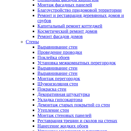
Монтаж фасадных панелей
Благоустройство придомовой территории
Ремонт и реставрация деревянных домов и
срубов
Капитальный ремонт коттеджей
Косметический ремонт домов
Ремонт фасадов домов
Стены
Выравнивание стен
Проведение проводки
Поклейка обоев
Установка межкомнатных перегородок
Выравнивание стен
Выравнивание стен
Монтаж перегородок
Шумоизоляция стен
Покраска стен
Декоративная штукатурка
Укладка гипсокартона
Демонтаж старых покрытий со стен
Утепление стен
Монтаж стеновых панелей
Реставрация трещин и сколов на стенах
Нанесение жидких обоев