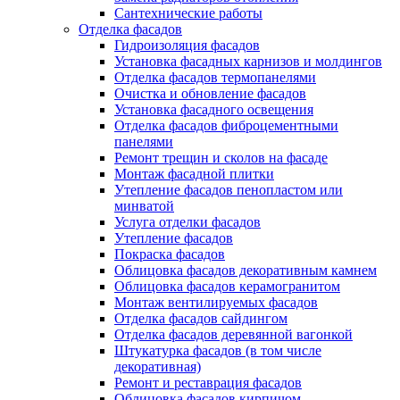
Сантехнические работы
Отделка фасадов
Гидроизоляция фасадов
Установка фасадных карнизов и молдингов
Отделка фасадов термопанелями
Очистка и обновление фасадов
Установка фасадного освещения
Отделка фасадов фиброцементными
панелями
Ремонт трещин и сколов на фасаде
Монтаж фасадной плитки
Утепление фасадов пенопластом или
минватой
Услуга отделки фасадов
Утепление фасадов
Покраска фасадов
Облицовка фасадов декоративным камнем
Облицовка фасадов керамогранитом
Монтаж вентилируемых фасадов
Отделка фасадов сайдингом
Отделка фасадов деревянной вагонкой
Штукатурка фасадов (в том числе
декоративная)
Ремонт и реставрация фасадов
Облицовка фасадов кирпичом