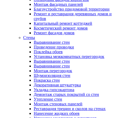
Монтаж фасадных панелей
Благоустройство придомовой территории
Ремонт и реставрация деревянных домов и
срубов
Капитальный ремонт коттеджей
Косметический ремонт домов
Ремонт фасадов домов
Стены
Выравнивание стен
Проведение проводки
Поклейка обоев
Установка межкомнатных перегородок
Выравнивание стен
Выравнивание стен
Монтаж перегородок
Шумоизоляция стен
Покраска стен
Декоративная штукатурка
Укладка гипсокартона
Демонтаж старых покрытий со стен
Утепление стен
Монтаж стеновых панелей
Реставрация трещин и сколов на стенах
Нанесение жидких обоев