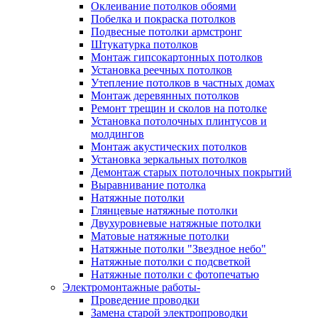
Оклеивание потолков обоями
Побелка и покраска потолков
Подвесные потолки армстронг
Штукатурка потолков
Монтаж гипсокартонных потолков
Установка реечных потолков
Утепление потолков в частных домах
Монтаж деревянных потолков
Ремонт трещин и сколов на потолке
Установка потолочных плинтусов и
молдингов
Монтаж акустических потолков
Установка зеркальных потолков
Демонтаж старых потолочных покрытий
Выравнивание потолка
Натяжные потолки
Глянцевые натяжные потолки
Двухуровневые натяжные потолки
Матовые натяжные потолки
Натяжные потолки "Звездное небо"
Натяжные потолки с подсветкой
Натяжные потолки с фотопечатью
Электромонтажные работы-
Проведение проводки
Замена старой электропроводки