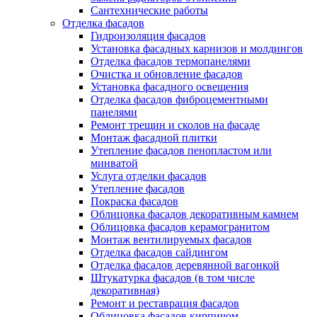
Сантехнические работы
Отделка фасадов
Гидроизоляция фасадов
Установка фасадных карнизов и молдингов
Отделка фасадов термопанелями
Очистка и обновление фасадов
Установка фасадного освещения
Отделка фасадов фиброцементными
панелями
Ремонт трещин и сколов на фасаде
Монтаж фасадной плитки
Утепление фасадов пенопластом или
минватой
Услуга отделки фасадов
Утепление фасадов
Покраска фасадов
Облицовка фасадов декоративным камнем
Облицовка фасадов керамогранитом
Монтаж вентилируемых фасадов
Отделка фасадов сайдингом
Отделка фасадов деревянной вагонкой
Штукатурка фасадов (в том числе
декоративная)
Ремонт и реставрация фасадов
Облицовка фасадов кирпичом