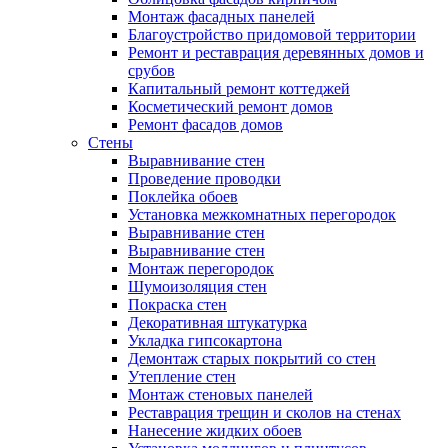
Монтаж фасадных панелей
Благоустройство придомовой территории
Ремонт и реставрация деревянных домов и
срубов
Капитальный ремонт коттеджей
Косметический ремонт домов
Ремонт фасадов домов
Стены
Выравнивание стен
Проведение проводки
Поклейка обоев
Установка межкомнатных перегородок
Выравнивание стен
Выравнивание стен
Монтаж перегородок
Шумоизоляция стен
Покраска стен
Декоративная штукатурка
Укладка гипсокартона
Демонтаж старых покрытий со стен
Утепление стен
Монтаж стеновых панелей
Реставрация трещин и сколов на стенах
Нанесение жидких обоев