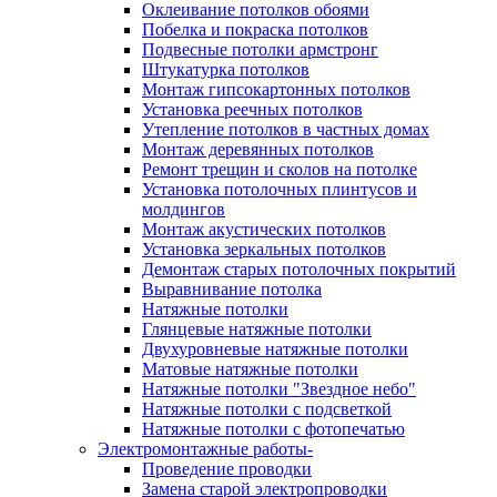
Оклеивание потолков обоями
Побелка и покраска потолков
Подвесные потолки армстронг
Штукатурка потолков
Монтаж гипсокартонных потолков
Установка реечных потолков
Утепление потолков в частных домах
Монтаж деревянных потолков
Ремонт трещин и сколов на потолке
Установка потолочных плинтусов и
молдингов
Монтаж акустических потолков
Установка зеркальных потолков
Демонтаж старых потолочных покрытий
Выравнивание потолка
Натяжные потолки
Глянцевые натяжные потолки
Двухуровневые натяжные потолки
Матовые натяжные потолки
Натяжные потолки "Звездное небо"
Натяжные потолки с подсветкой
Натяжные потолки с фотопечатью
Электромонтажные работы-
Проведение проводки
Замена старой электропроводки