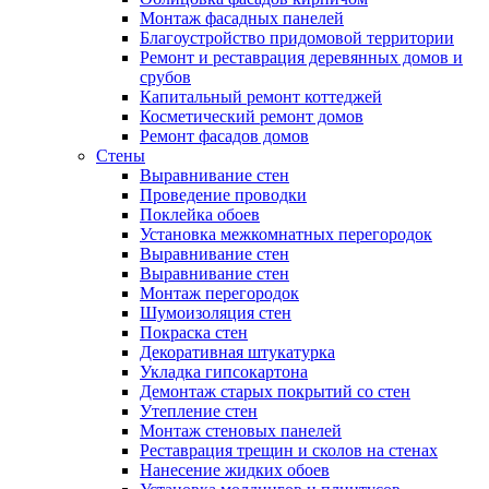
Монтаж фасадных панелей
Благоустройство придомовой территории
Ремонт и реставрация деревянных домов и
срубов
Капитальный ремонт коттеджей
Косметический ремонт домов
Ремонт фасадов домов
Стены
Выравнивание стен
Проведение проводки
Поклейка обоев
Установка межкомнатных перегородок
Выравнивание стен
Выравнивание стен
Монтаж перегородок
Шумоизоляция стен
Покраска стен
Декоративная штукатурка
Укладка гипсокартона
Демонтаж старых покрытий со стен
Утепление стен
Монтаж стеновых панелей
Реставрация трещин и сколов на стенах
Нанесение жидких обоев