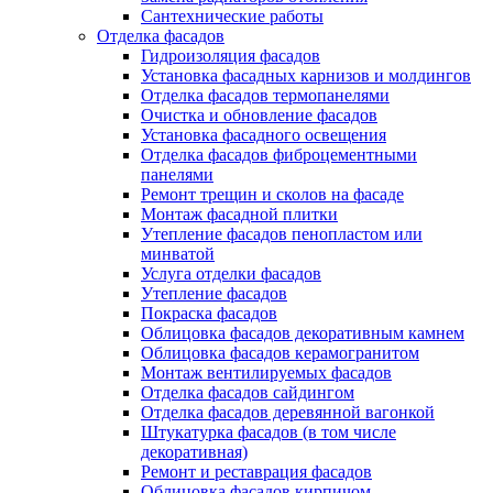
Сантехнические работы
Отделка фасадов
Гидроизоляция фасадов
Установка фасадных карнизов и молдингов
Отделка фасадов термопанелями
Очистка и обновление фасадов
Установка фасадного освещения
Отделка фасадов фиброцементными
панелями
Ремонт трещин и сколов на фасаде
Монтаж фасадной плитки
Утепление фасадов пенопластом или
минватой
Услуга отделки фасадов
Утепление фасадов
Покраска фасадов
Облицовка фасадов декоративным камнем
Облицовка фасадов керамогранитом
Монтаж вентилируемых фасадов
Отделка фасадов сайдингом
Отделка фасадов деревянной вагонкой
Штукатурка фасадов (в том числе
декоративная)
Ремонт и реставрация фасадов
Облицовка фасадов кирпичом