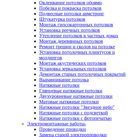
Оклеивание потолков обоями
Побелка и покраска потолков
Подвесные потолки армстронг
Штукатурка потолков
Монтаж гипсокартонных потолков
Установка реечных потолков
Утепление потолков в частных домах
Монтаж деревянных потолков
Ремонт трещин и сколов на потолке
Установка потолочных плинтусов и
молдингов
Монтаж акустических потолков
Установка зеркальных потолков
Демонтаж старых потолочных покрытий
Выравнивание потолка
Натяжные потолки
Глянцевые натяжные потолки
Двухуровневые натяжные потолки
Матовые натяжные потолки
Натяжные потолки "Звездное небо"
Натяжные потолки с подсветкой
Натяжные потолки с фотопечатью
Электромонтажные работы-
Проведение проводки
Замена старой электропроводки