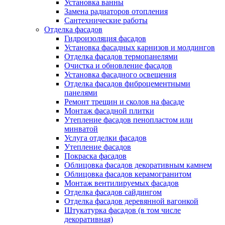
Установка ванны
Замена радиаторов отопления
Сантехнические работы
Отделка фасадов
Гидроизоляция фасадов
Установка фасадных карнизов и молдингов
Отделка фасадов термопанелями
Очистка и обновление фасадов
Установка фасадного освещения
Отделка фасадов фиброцементными
панелями
Ремонт трещин и сколов на фасаде
Монтаж фасадной плитки
Утепление фасадов пенопластом или
минватой
Услуга отделки фасадов
Утепление фасадов
Покраска фасадов
Облицовка фасадов декоративным камнем
Облицовка фасадов керамогранитом
Монтаж вентилируемых фасадов
Отделка фасадов сайдингом
Отделка фасадов деревянной вагонкой
Штукатурка фасадов (в том числе
декоративная)