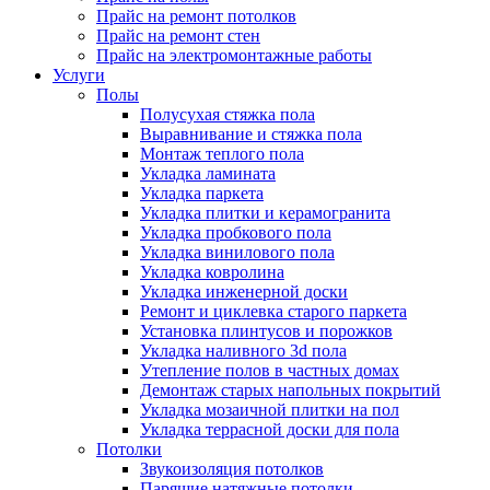
Прайс на ремонт потолков
Прайс на ремонт стен
Прайс на электромонтажные работы
Услуги
Полы
Полусухая стяжка пола
Выравнивание и стяжка пола
Монтаж теплого пола
Укладка ламината
Укладка паркета
Укладка плитки и керамогранита
Укладка пробкового пола
Укладка винилового пола
Укладка ковролина
Укладка инженерной доски
Ремонт и циклевка старого паркета
Установка плинтусов и порожков
Укладка наливного 3d пола
Утепление полов в частных домах
Демонтаж старых напольных покрытий
Укладка мозаичной плитки на пол
Укладка террасной доски для пола
Потолки
Звукоизоляция потолков
Парящие натяжные потолки