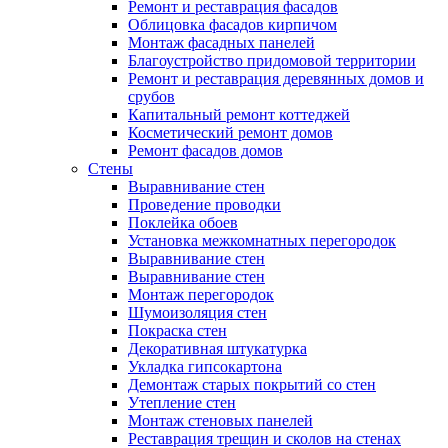
Ремонт и реставрация фасадов
Облицовка фасадов кирпичом
Монтаж фасадных панелей
Благоустройство придомовой территории
Ремонт и реставрация деревянных домов и
срубов
Капитальный ремонт коттеджей
Косметический ремонт домов
Ремонт фасадов домов
Стены
Выравнивание стен
Проведение проводки
Поклейка обоев
Установка межкомнатных перегородок
Выравнивание стен
Выравнивание стен
Монтаж перегородок
Шумоизоляция стен
Покраска стен
Декоративная штукатурка
Укладка гипсокартона
Демонтаж старых покрытий со стен
Утепление стен
Монтаж стеновых панелей
Реставрация трещин и сколов на стенах