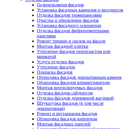
Гидроизоляция фасадов
Установка фасадных карнизов и молдингов
Отделка фасадов термопанелями
Очистка и обновление фасадов
Установка фасадного освещения
Отделка фасадов фиброцементными
панелями
Ремонт трещин и сколов на фасаде
Монтаж фасадной плитки
Утепление фасадов пенопластом или
минватой
Услуга отделки фасадов
Утепление фасадов
Покраска фасадов
Облицовка фасадов декоративным камнем
Облицовка фасадов керамогранитом
Монтаж вентилируемых фасадов
Отделка фасадов сайдингом
Отделка фасадов деревянной вагонкой
Штукатурка фасадов (в том числе
декоративная)
Ремонт и реставрация фасадов
Облицовка фасадов кирпичом
Монтаж фасадных панелей