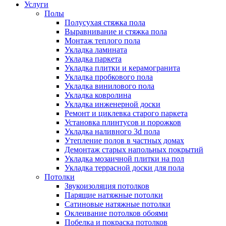
Услуги
Полы
Полусухая стяжка пола
Выравнивание и стяжка пола
Монтаж теплого пола
Укладка ламината
Укладка паркета
Укладка плитки и керамогранита
Укладка пробкового пола
Укладка винилового пола
Укладка ковролина
Укладка инженерной доски
Ремонт и циклевка старого паркета
Установка плинтусов и порожков
Укладка наливного 3d пола
Утепление полов в частных домах
Демонтаж старых напольных покрытий
Укладка мозаичной плитки на пол
Укладка террасной доски для пола
Потолки
Звукоизоляция потолков
Парящие натяжные потолки
Сатиновые натяжные потолки
Оклеивание потолков обоями
Побелка и покраска потолков