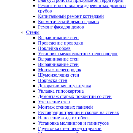
Благоустройство придомовой территории
Ремонт и реставрация деревянных домов и
срубов
Капитальный ремонт коттеджей
Косметический ремонт домов
Ремонт фасадов домов
Стены
Выравнивание стен
Проведение проводки
Поклейка обоев
Установка межкомнатных перегородок
Выравнивание стен
Выравнивание стен
Монтаж перегородок
Шумоизоляция стен
Покраска стен
Декоративная штукатурка
Укладка гипсокартона
Демонтаж старых покрытий со стен
Утепление стен
Монтаж стеновых панелей
Реставрация трещин и сколов на стенах
Нанесение жидких обоев
Установка молдингов и плинтусов
Грунтовка стен перед отделкой