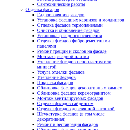
Сантехнические работы
Отделка фасадов
Гидроизоляция фасадов
Установка фасадных карнизов и молдингов
Отделка фасадов термопанелями
Очистка и обновление фасадов
Установка фасадного освещения
Отделка фасадов фиброцементными
панелями
Ремонт трещин и сколов на фасаде
Монтаж фасадной плитки
Утепление фасадов пенопластом или
минватой
Услуга отделки фасадов
Утепление фасадов
Покраска фасадов
Облицовка фасадов декоративным камнем
Облицовка фасадов керамогранитом
Монтаж вентилируемых фасадов
Отделка фасадов сайдингом
Отделка фасадов деревянной вагонкой
Штукатурка фасадов (в том числе
декоративная)
Ремонт и реставрация фасадов
Облицовка фасадов кирпичом