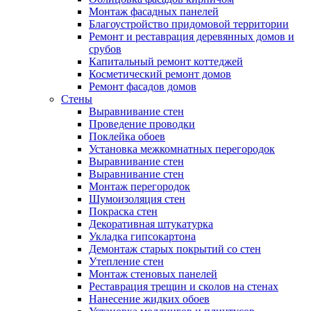
Монтаж фасадных панелей
Благоустройство придомовой территории
Ремонт и реставрация деревянных домов и
срубов
Капитальный ремонт коттеджей
Косметический ремонт домов
Ремонт фасадов домов
Стены
Выравнивание стен
Проведение проводки
Поклейка обоев
Установка межкомнатных перегородок
Выравнивание стен
Выравнивание стен
Монтаж перегородок
Шумоизоляция стен
Покраска стен
Декоративная штукатурка
Укладка гипсокартона
Демонтаж старых покрытий со стен
Утепление стен
Монтаж стеновых панелей
Реставрация трещин и сколов на стенах
Нанесение жидких обоев