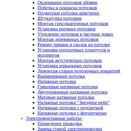
Оклеивание потолков обоями
Побелка и покраска потолков
Подвесные потолки армстронг
Штукатурка потолков
Монтаж гипсокартонных потолков
Установка реечных потолков
Утепление потолков в частных домах
Монтаж деревянных потолков
Ремонт трещин и сколов на потолке
Установка потолочных плинтусов и
молдингов
Монтаж акустических потолков
Установка зеркальных потолков
Демонтаж старых потолочных покрытий
Выравнивание потолка
Натяжные потолки
Глянцевые натяжные потолки
Двухуровневые натяжные потолки
Матовые натяжные потолки
Натяжные потолки "Звездное небо"
Натяжные потолки с подсветкой
Натяжные потолки с фотопечатью
Электромонтажные работы-
Проведение проводки
Замена старой электропроводки