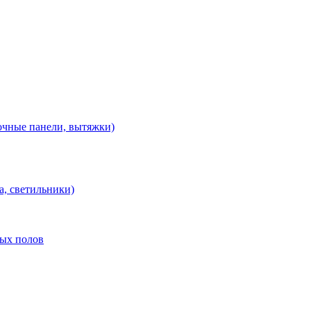
очные панели, вытяжки)
а, светильники)
лых полов