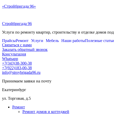
Перейти
«Стройбригада 96»
к
содержимому
Стройбригада 96
Услуги по ремонту квартир, строительству и отделке домов под
Прайсы
Ремонт
Услуги
Мебель
Наши работы
Полезные стать
Связаться с нами
Заказать обратный звонок
Консультация
Whatsapp
+7(343)38-300-38
+7(922)183-00-38
info@stroybrigada96.ru
Принимаем заявки на почту
Екатеринбург
ул. Торговая, д.5
Ремонт
Ремонт домов и коттеджей