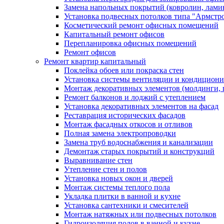
Замена напольных покрытий (ковролин, ламин
Установка подвесных потолков типа "Армстр
Косметический ремонт офисных помещений
Капитальный ремонт офисов
Перепланировка офисных помещений
Ремонт офисов
Ремонт квартир капитальный
Поклейка обоев или покраска стен
Установка системы вентиляции и кондицион
Монтаж декоративных элементов (молдинги, 
Ремонт балконов и лоджий с утеплением
Установка декоративных элементов на фасад
Реставрация исторических фасадов
Монтаж фасадных откосов и отливов
Полная замена электропроводки
Замена труб водоснабжения и канализации
Демонтаж старых покрытий и конструкций
Выравнивание стен
Утепление стен и полов
Установка новых окон и дверей
Монтаж системы теплого пола
Укладка плитки в ванной и кухне
Установка сантехники и смесителей
Монтаж натяжных или подвесных потолков
Гидроизоляция полов в ванной и кухне