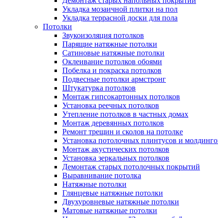
Демонтаж старых напольных покрытий
Укладка мозаичной плитки на пол
Укладка террасной доски для пола
Потолки
Звукоизоляция потолков
Парящие натяжные потолки
Сатиновые натяжные потолки
Оклеивание потолков обоями
Побелка и покраска потолков
Подвесные потолки армстронг
Штукатурка потолков
Монтаж гипсокартонных потолков
Установка реечных потолков
Утепление потолков в частных домах
Монтаж деревянных потолков
Ремонт трещин и сколов на потолке
Установка потолочных плинтусов и молдинго
Монтаж акустических потолков
Установка зеркальных потолков
Демонтаж старых потолочных покрытий
Выравнивание потолка
Натяжные потолки
Глянцевые натяжные потолки
Двухуровневые натяжные потолки
Матовые натяжные потолки