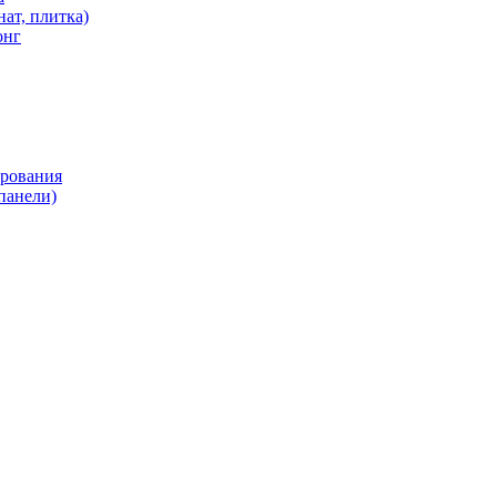
ат, плитка)
онг
ирования
панели)