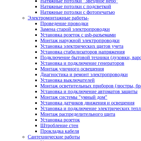
Натяжные потолки "Звездное небо"
Натяжные потолки с подсветкой
Натяжные потолки с фотопечатью
Электромонтажные работы-
Проведение проводки
Замена старой электропроводки
Установка розеток с usb-разъемами
Монтаж наружной электропроводки
Установка электрических щитов учета
Установка стабилизаторов напряжения
Подключение бытовой техники (духовки, вар
Установка и подключение генераторов
Монтаж уличного освещения
Диагностика и ремонт электропроводки
Установка выключателей
Монтаж осветительных приборов (люстры, бр
Установка и подключение автоматов защиты
Монтаж системы "умный дом"
Установка датчиков движения и освещения
Установка и подключение электрических теп
Монтаж распределительного щита
Установка розеток
Штробление стен
Прокладка кабеля
Сантехнические работы