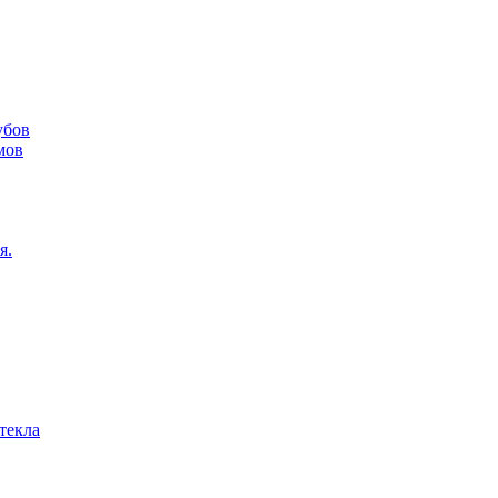
убов
мов
я.
текла