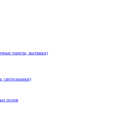
очные панели, вытяжки)
а, светильники)
лых полов