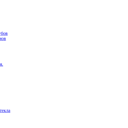
убов
мов
я.
текла