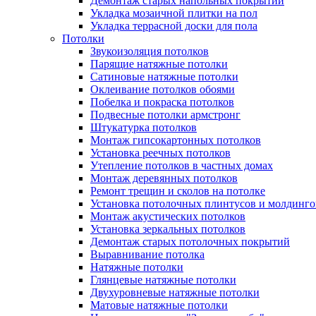
Демонтаж старых напольных покрытий
Укладка мозаичной плитки на пол
Укладка террасной доски для пола
Потолки
Звукоизоляция потолков
Парящие натяжные потолки
Сатиновые натяжные потолки
Оклеивание потолков обоями
Побелка и покраска потолков
Подвесные потолки армстронг
Штукатурка потолков
Монтаж гипсокартонных потолков
Установка реечных потолков
Утепление потолков в частных домах
Монтаж деревянных потолков
Ремонт трещин и сколов на потолке
Установка потолочных плинтусов и молдинго
Монтаж акустических потолков
Установка зеркальных потолков
Демонтаж старых потолочных покрытий
Выравнивание потолка
Натяжные потолки
Глянцевые натяжные потолки
Двухуровневые натяжные потолки
Матовые натяжные потолки