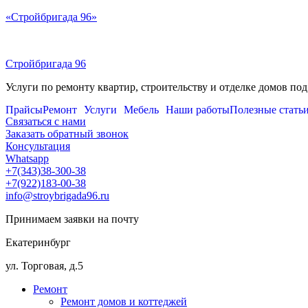
Перейти
«Стройбригада 96»
к
содержимому
Стройбригада 96
Услуги по ремонту квартир, строительству и отделке домов под
Прайсы
Ремонт
Услуги
Мебель
Наши работы
Полезные стать
Связаться с нами
Заказать обратный звонок
Консультация
Whatsapp
+7(343)38-300-38
+7(922)183-00-38
info@stroybrigada96.ru
Принимаем заявки на почту
Екатеринбург
ул. Торговая, д.5
Ремонт
Ремонт домов и коттеджей