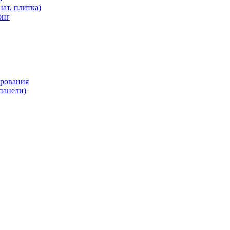
ат, плитка)
онг
ирования
панели)