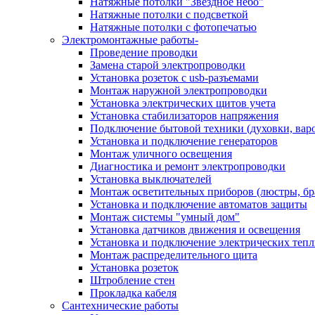
Натяжные потолки "Звездное небо"
Натяжные потолки с подсветкой
Натяжные потолки с фотопечатью
Электромонтажные работы-
Проведение проводки
Замена старой электропроводки
Установка розеток с usb-разъемами
Монтаж наружной электропроводки
Установка электрических щитов учета
Установка стабилизаторов напряжения
Подключение бытовой техники (духовки, вар
Установка и подключение генераторов
Монтаж уличного освещения
Диагностика и ремонт электропроводки
Установка выключателей
Монтаж осветительных приборов (люстры, бр
Установка и подключение автоматов защиты
Монтаж системы "умный дом"
Установка датчиков движения и освещения
Установка и подключение электрических теп
Монтаж распределительного щита
Установка розеток
Штробление стен
Прокладка кабеля
Сантехнические работы