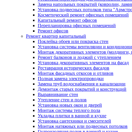
Замена напольных покрытий (ковролин, ламин
Установка подвесных потолков типа "Армстр
Косметический ремонт офисных помещений
Капитальный ремонт офисов
Перепланировка офисных помещений
Ремонт офисов
Ремонт квартир капитальный
Поклейка обоев или покраска стен
Установка системы вентиляции и кондицион
Монтаж декоративных элементов (молдинги, 
Ремонт балконов и лоджий с утеплением
Установка декоративных элементов на фасад
Реставрация исторических фасадов
Монтаж фасадных откосов и отливов
Полная замена электропроводки
Замена труб водоснабжения и канализации
Демонтаж старых покрытий и конструкций
Выравнивание стен
Утепление стен и полов
Установка новых окон и дверей
Монтаж системы теплого пола
Укладка плитки в ванной и кухне
Установка сантехники и смесителей
Монтаж натяжных или подвесных потолков
Гидроизоляция полов в ванной и кухне