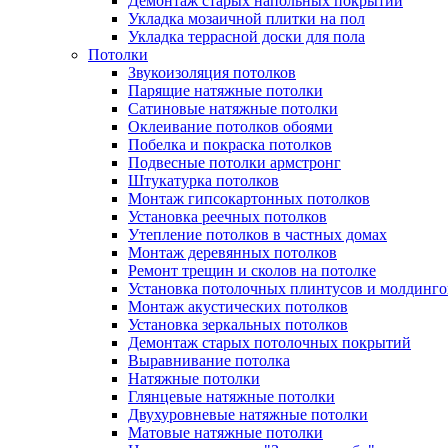
Демонтаж старых напольных покрытий
Укладка мозаичной плитки на пол
Укладка террасной доски для пола
Потолки
Звукоизоляция потолков
Парящие натяжные потолки
Сатиновые натяжные потолки
Оклеивание потолков обоями
Побелка и покраска потолков
Подвесные потолки армстронг
Штукатурка потолков
Монтаж гипсокартонных потолков
Установка реечных потолков
Утепление потолков в частных домах
Монтаж деревянных потолков
Ремонт трещин и сколов на потолке
Установка потолочных плинтусов и молдинго
Монтаж акустических потолков
Установка зеркальных потолков
Демонтаж старых потолочных покрытий
Выравнивание потолка
Натяжные потолки
Глянцевые натяжные потолки
Двухуровневые натяжные потолки
Матовые натяжные потолки