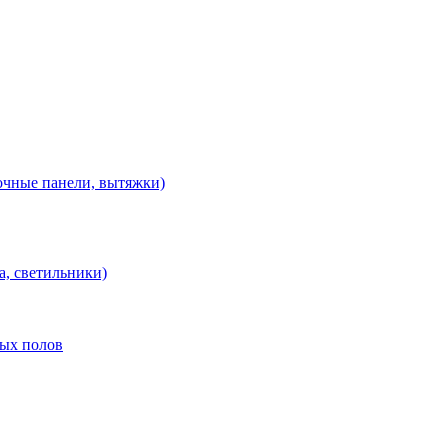
очные панели, вытяжки)
а, светильники)
лых полов