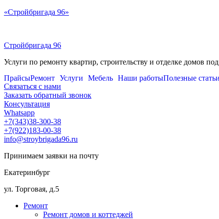
Перейти
«Стройбригада 96»
к
содержимому
Стройбригада 96
Услуги по ремонту квартир, строительству и отделке домов под
Прайсы
Ремонт
Услуги
Мебель
Наши работы
Полезные стать
Связаться с нами
Заказать обратный звонок
Консультация
Whatsapp
+7(343)38-300-38
+7(922)183-00-38
info@stroybrigada96.ru
Принимаем заявки на почту
Екатеринбург
ул. Торговая, д.5
Ремонт
Ремонт домов и коттеджей