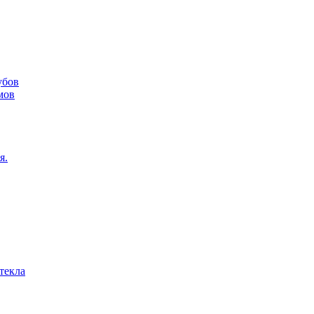
убов
мов
я.
текла