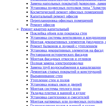
Замена напольных покрытий (ковролин, ламин
Установка подвесных потолков типа "Армстр
Косметический ремонт офисных помещений
Капитальный ремонт офисов
Перепланировка офисных помещений
Ремонт офисов
Ремонт квартир капитальный
Поклейка обоев или покраска стен
Установка системы вентиляции и кондицион
Монтаж декоративных элементов (молдинги, 
Ремонт балконов и лоджий с утеплением
Установка декоративных элементов на фасад
Реставрация исторических фасадов
Монтаж фасадных откосов и отливов
Полная замена электропроводки
Замена труб водоснабжения и канализации
Демонтаж старых покрытий и конструкций
Выравнивание стен
Утепление стен и полов
Установка новых окон и дверей
Монтаж системы теплого пола
Укладка плитки в ванной и кухне
Установка сантехники и смесителей
Монтаж натяжных или подвесных потолков
Гидроизоляция полов в ванной и кухне