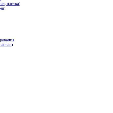
ат, плитка)
онг
ирования
панели)