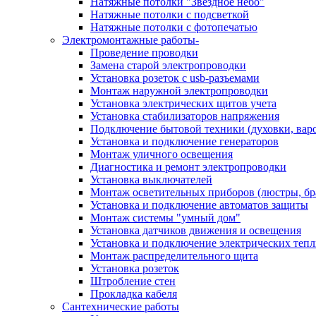
Натяжные потолки "Звездное небо"
Натяжные потолки с подсветкой
Натяжные потолки с фотопечатью
Электромонтажные работы-
Проведение проводки
Замена старой электропроводки
Установка розеток с usb-разъемами
Монтаж наружной электропроводки
Установка электрических щитов учета
Установка стабилизаторов напряжения
Подключение бытовой техники (духовки, вар
Установка и подключение генераторов
Монтаж уличного освещения
Диагностика и ремонт электропроводки
Установка выключателей
Монтаж осветительных приборов (люстры, бр
Установка и подключение автоматов защиты
Монтаж системы "умный дом"
Установка датчиков движения и освещения
Установка и подключение электрических теп
Монтаж распределительного щита
Установка розеток
Штробление стен
Прокладка кабеля
Сантехнические работы