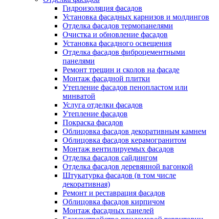
Гидроизоляция фасадов
Установка фасадных карнизов и молдингов
Отделка фасадов термопанелями
Очистка и обновление фасадов
Установка фасадного освещения
Отделка фасадов фиброцементными
панелями
Ремонт трещин и сколов на фасаде
Монтаж фасадной плитки
Утепление фасадов пенопластом или
минватой
Услуга отделки фасадов
Утепление фасадов
Покраска фасадов
Облицовка фасадов декоративным камнем
Облицовка фасадов керамогранитом
Монтаж вентилируемых фасадов
Отделка фасадов сайдингом
Отделка фасадов деревянной вагонкой
Штукатурка фасадов (в том числе
декоративная)
Ремонт и реставрация фасадов
Облицовка фасадов кирпичом
Монтаж фасадных панелей