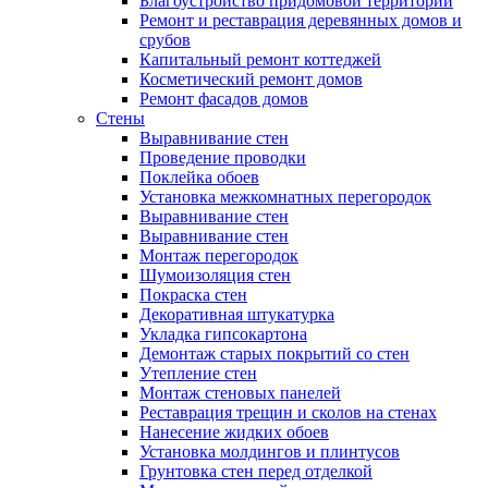
Благоустройство придомовой территории
Ремонт и реставрация деревянных домов и
срубов
Капитальный ремонт коттеджей
Косметический ремонт домов
Ремонт фасадов домов
Стены
Выравнивание стен
Проведение проводки
Поклейка обоев
Установка межкомнатных перегородок
Выравнивание стен
Выравнивание стен
Монтаж перегородок
Шумоизоляция стен
Покраска стен
Декоративная штукатурка
Укладка гипсокартона
Демонтаж старых покрытий со стен
Утепление стен
Монтаж стеновых панелей
Реставрация трещин и сколов на стенах
Нанесение жидких обоев
Установка молдингов и плинтусов
Грунтовка стен перед отделкой