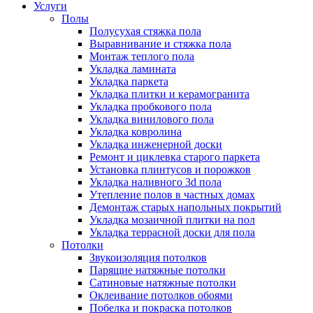
Услуги
Полы
Полусухая стяжка пола
Выравнивание и стяжка пола
Монтаж теплого пола
Укладка ламината
Укладка паркета
Укладка плитки и керамогранита
Укладка пробкового пола
Укладка винилового пола
Укладка ковролина
Укладка инженерной доски
Ремонт и циклевка старого паркета
Установка плинтусов и порожков
Укладка наливного 3d пола
Утепление полов в частных домах
Демонтаж старых напольных покрытий
Укладка мозаичной плитки на пол
Укладка террасной доски для пола
Потолки
Звукоизоляция потолков
Парящие натяжные потолки
Сатиновые натяжные потолки
Оклеивание потолков обоями
Побелка и покраска потолков