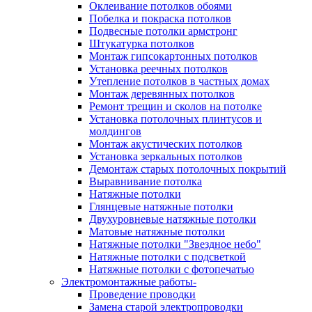
Оклеивание потолков обоями
Побелка и покраска потолков
Подвесные потолки армстронг
Штукатурка потолков
Монтаж гипсокартонных потолков
Установка реечных потолков
Утепление потолков в частных домах
Монтаж деревянных потолков
Ремонт трещин и сколов на потолке
Установка потолочных плинтусов и
молдингов
Монтаж акустических потолков
Установка зеркальных потолков
Демонтаж старых потолочных покрытий
Выравнивание потолка
Натяжные потолки
Глянцевые натяжные потолки
Двухуровневые натяжные потолки
Матовые натяжные потолки
Натяжные потолки "Звездное небо"
Натяжные потолки с подсветкой
Натяжные потолки с фотопечатью
Электромонтажные работы-
Проведение проводки
Замена старой электропроводки