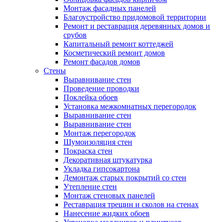
Монтаж фасадных панелей
Благоустройство придомовой территории
Ремонт и реставрация деревянных домов и
срубов
Капитальный ремонт коттеджей
Косметический ремонт домов
Ремонт фасадов домов
Стены
Выравнивание стен
Проведение проводки
Поклейка обоев
Установка межкомнатных перегородок
Выравнивание стен
Выравнивание стен
Монтаж перегородок
Шумоизоляция стен
Покраска стен
Декоративная штукатурка
Укладка гипсокартона
Демонтаж старых покрытий со стен
Утепление стен
Монтаж стеновых панелей
Реставрация трещин и сколов на стенах
Нанесение жидких обоев