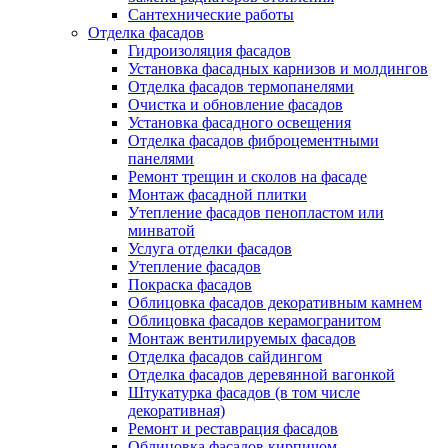
Сантехнические работы
Отделка фасадов
Гидроизоляция фасадов
Установка фасадных карнизов и молдингов
Отделка фасадов термопанелями
Очистка и обновление фасадов
Установка фасадного освещения
Отделка фасадов фиброцементными
панелями
Ремонт трещин и сколов на фасаде
Монтаж фасадной плитки
Утепление фасадов пенопластом или
минватой
Услуга отделки фасадов
Утепление фасадов
Покраска фасадов
Облицовка фасадов декоративным камнем
Облицовка фасадов керамогранитом
Монтаж вентилируемых фасадов
Отделка фасадов сайдингом
Отделка фасадов деревянной вагонкой
Штукатурка фасадов (в том числе
декоративная)
Ремонт и реставрация фасадов
Облицовка фасадов кирпичом