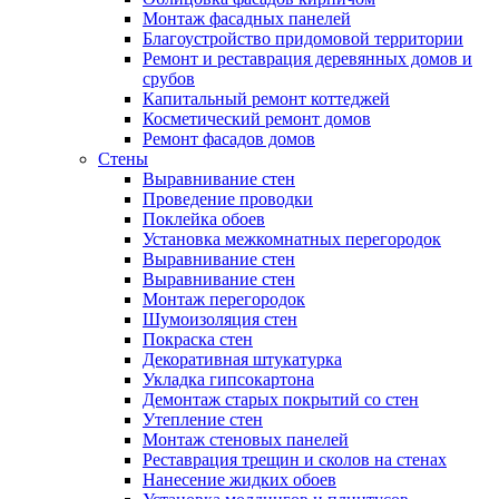
Монтаж фасадных панелей
Благоустройство придомовой территории
Ремонт и реставрация деревянных домов и
срубов
Капитальный ремонт коттеджей
Косметический ремонт домов
Ремонт фасадов домов
Стены
Выравнивание стен
Проведение проводки
Поклейка обоев
Установка межкомнатных перегородок
Выравнивание стен
Выравнивание стен
Монтаж перегородок
Шумоизоляция стен
Покраска стен
Декоративная штукатурка
Укладка гипсокартона
Демонтаж старых покрытий со стен
Утепление стен
Монтаж стеновых панелей
Реставрация трещин и сколов на стенах
Нанесение жидких обоев