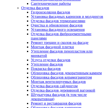
Сантехнические работы
Отделка фасадов
Гидроизоляция фасадов
Установка фасадных карнизов и молдингов
Отделка фасадов термопанелями
Очистка и обновление фасадов
Установка фасадного освещения
Отделка фасадов фиброцементными
панелями
Ремонт трещин и сколов на фасаде
Монтаж фасадной плитки
Утепление фасадов пенопластом или
минватой
Услуга отделки фасадов
Утепление фасадов
Покраска фасадов
Облицовка фасадов декоративным камнем
Облицовка фасадов керамогранитом
Монтаж вентилируемых фасадов
Отделка фасадов сайдингом
Отделка фасадов деревянной вагонкой
Штукатурка фасадов (в том числе
декоративная)
Ремонт и реставрация фасадов
Облицовка фасадов кирпичом