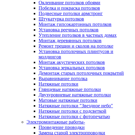
Оклеивание потолков обоями
Побелка и покраска потолков
Подвесные потолки армстронг
Штукатурка потолков
Монтаж гипсокартонных потолков
Установка реечных потолков
Утепление потолков в частных домах
Монтаж деревянных потолков
Ремонт трещин и сколов на потолке
Установка потолочных плинтусов и
молдингов
Монтаж акустических потолков
Установка зеркальных потолков
Демонтаж старых потолочных покрытий
Выравнивание потолка
Натяжные потолки
Глянцевые натяжные потолки
Двухуровневые натяжные потолки
Матовые натяжные потолки
Натяжные потолки "Звездное небо"
Натяжные потолки с подсветкой
Натяжные потолки с фотопечатью
Электромонтажные работы-
Проведение проводки
Замена старой электропроводки