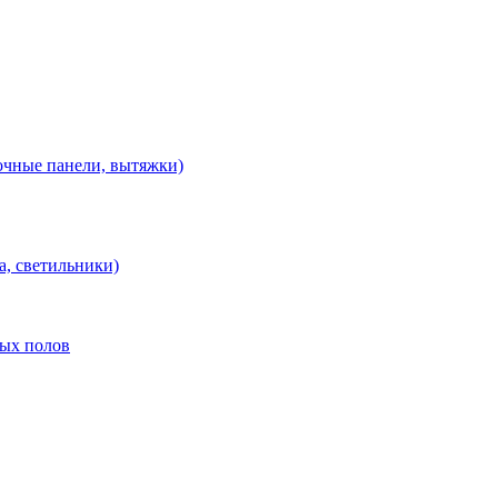
очные панели, вытяжки)
а, светильники)
лых полов