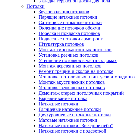
Укладка террасной доски для пола
Потолки
Звукоизоляция потолков
Парящие натяжные потолки
Сатиновые натяжные потолки
Оклеивание потолков обоями
Побелка и покраска потолков
Подвесные потолки армстронг
Штукатурка потолков
Монтаж гипсокартонных потолков
Установка реечных потолков
Утепление потолков в частных домах
Монтаж деревянных потолков
Ремонт трещин и сколов на потолке
Установка потолочных плинтусов и молдинго
Монтаж акустических потолков
Установка зеркальных потолков
Демонтаж старых потолочных покрытий
Выравнивание потолка
Натяжные потолки
Глянцевые натяжные потолки
Двухуровневые натяжные потолки
Матовые натяжные потолки
Натяжные потолки "Звездное небо"
Натяжные потолки с подсветкой