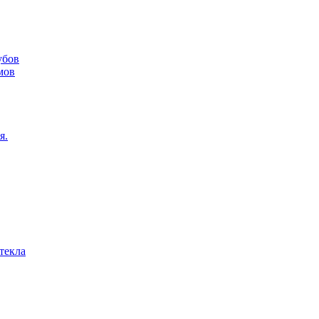
убов
мов
я.
текла