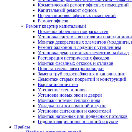
Косметический ремонт офисных помещений
Капитальный ремонт офисов
Перепланировка офисных помещений
Ремонт офисов
Ремонт квартир капитальный
Поклейка обоев или покраска стен
Установка системы вентиляции и кондицион
Монтаж декоративных элементов (молдинги, 
Ремонт балконов и лоджий с утеплением
Установка декоративных элементов на фасад
Реставрация исторических фасадов
Монтаж фасадных откосов и отливов
Полная замена электропроводки
Замена труб водоснабжения и канализации
Демонтаж старых покрытий и конструкций
Выравнивание стен
Утепление стен и полов
Установка новых окон и дверей
Монтаж системы теплого пола
Укладка плитки в ванной и кухне
Установка сантехники и смесителей
Монтаж натяжных или подвесных потолков
Гидроизоляция полов в ванной и кухне
Прайсы