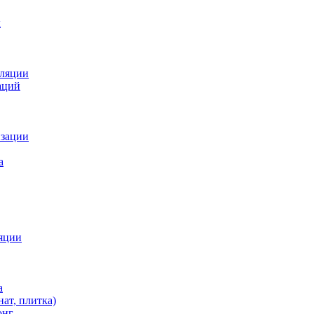
х
оляции
аций
изации
а
яции
а
ат, плитка)
онг