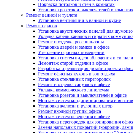
Покраска потолков и стен в комнатах
Установка розеток и выключателей в комната
Ремонт ванной и туалета
Установка вентиляции в ванной и кухне
Ремонт офисов
Установка акустических панелей для шумоиз
Укладка кабель-каналов и скрытых коммуник
Ремонт и отделка ресепшн-зоны
Установка дверей и замков в офисе
Утепление офисных помещений
Установка систем видеонаблюдения и сигнал
Демонтаж старой отделки в офисе
Разработка и реализация дизайн-проекта офис
Ремонт офисных кухонь и зон отдыха
Установка стеклянных перегородок
Ремонт и отделка санузлов в офисе
Укладка коммерческого линолеума
Установка розеток и выключателей в офисе
Монтаж систем кондиционирования и вентил
Установка жалюзи и рулонных штор
Ремонт входной группы офиса
Монтаж систем освещения в офисе
Установка перегородок для зонирования офис
Замена напольных покрытий (ковролин, ламин
Установка подвесных потолков типа "Армстр