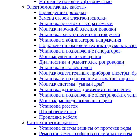
Натяжные потолки с фотопечатью
Электромонтажные работы-
Проведение проводки
Замена старой электропроводки
Установка розеток с usb-разъемами
Монтаж наружной электропроводки
Установка электрических щитов учета
Установка стабилизаторов напряжения
Подключение бытовой техники (духовки, вар
Установка и подключение генераторов
Монтаж уличного освещения
Диагностика и ремонт электропроводки
Установка выключателей
Монтаж осветительных приборов (люстры, бр
Установка и подключение автоматов защиты
Монтаж системы "умный дом"
Установка датчиков движения и освещения
Установка и подключение электрических теп
Монтаж распределительного щита
Установка розеток
Штробление стен
Прокладка кабеля
Сантехнические работы
Установка систем защиты от протечек воды
Ремонт и замена сифонов и сливных систем