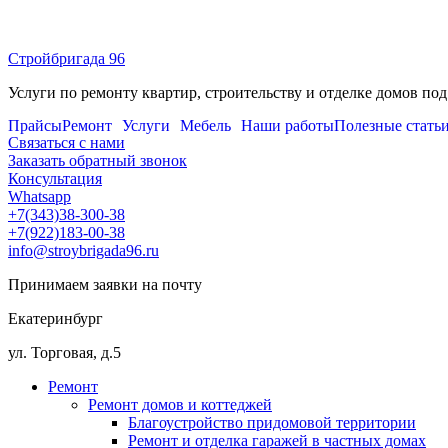
Перейти
к
Стройбригада 96
содержимому
Услуги по ремонту квартир, строительству и отделке домов под
Прайсы
Ремонт
Услуги
Мебель
Наши работы
Полезные стать
Связаться с нами
Заказать обратный звонок
Консультация
Whatsapp
+7(343)38-300-38
+7(922)183-00-38
info@stroybrigada96.ru
Принимаем заявки на почту
Екатеринбург
ул. Торговая, д.5
Ремонт
Ремонт домов и коттеджей
Благоустройство придомовой территории
Ремонт и отделка гаражей в частных домах