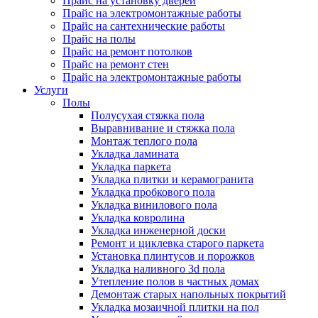
Прайс на установку дверей
Прайс на электромонтажные работы
Прайс на сантехнические работы
Прайс на полы
Прайс на ремонт потолков
Прайс на ремонт стен
Прайс на электромонтажные работы
Услуги
Полы
Полусухая стяжка пола
Выравнивание и стяжка пола
Монтаж теплого пола
Укладка ламината
Укладка паркета
Укладка плитки и керамогранита
Укладка пробкового пола
Укладка винилового пола
Укладка ковролина
Укладка инженерной доски
Ремонт и циклевка старого паркета
Установка плинтусов и порожков
Укладка наливного 3d пола
Утепление полов в частных домах
Демонтаж старых напольных покрытий
Укладка мозаичной плитки на пол