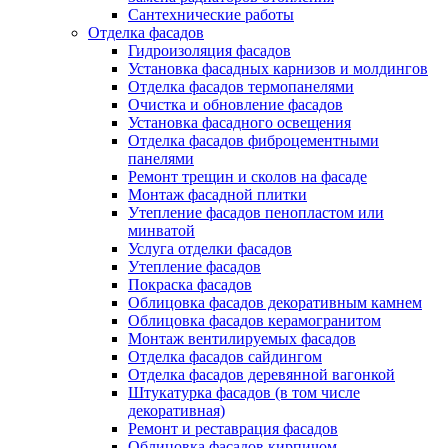
Сантехнические работы
Отделка фасадов
Гидроизоляция фасадов
Установка фасадных карнизов и молдингов
Отделка фасадов термопанелями
Очистка и обновление фасадов
Установка фасадного освещения
Отделка фасадов фиброцементными
панелями
Ремонт трещин и сколов на фасаде
Монтаж фасадной плитки
Утепление фасадов пенопластом или
минватой
Услуга отделки фасадов
Утепление фасадов
Покраска фасадов
Облицовка фасадов декоративным камнем
Облицовка фасадов керамогранитом
Монтаж вентилируемых фасадов
Отделка фасадов сайдингом
Отделка фасадов деревянной вагонкой
Штукатурка фасадов (в том числе
декоративная)
Ремонт и реставрация фасадов
Облицовка фасадов кирпичом