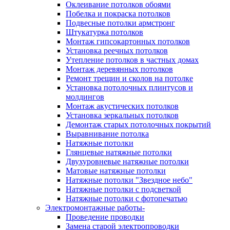
Оклеивание потолков обоями
Побелка и покраска потолков
Подвесные потолки армстронг
Штукатурка потолков
Монтаж гипсокартонных потолков
Установка реечных потолков
Утепление потолков в частных домах
Монтаж деревянных потолков
Ремонт трещин и сколов на потолке
Установка потолочных плинтусов и
молдингов
Монтаж акустических потолков
Установка зеркальных потолков
Демонтаж старых потолочных покрытий
Выравнивание потолка
Натяжные потолки
Глянцевые натяжные потолки
Двухуровневые натяжные потолки
Матовые натяжные потолки
Натяжные потолки "Звездное небо"
Натяжные потолки с подсветкой
Натяжные потолки с фотопечатью
Электромонтажные работы-
Проведение проводки
Замена старой электропроводки