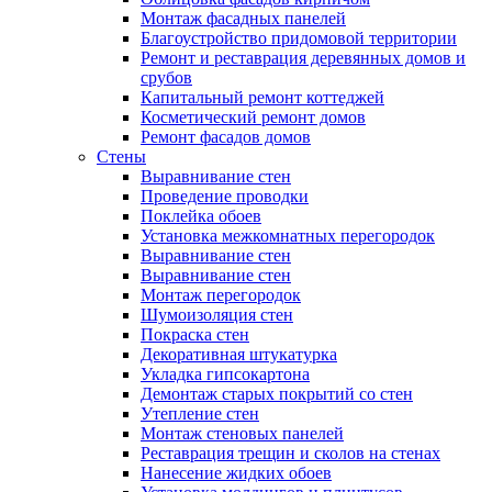
Монтаж фасадных панелей
Благоустройство придомовой территории
Ремонт и реставрация деревянных домов и
срубов
Капитальный ремонт коттеджей
Косметический ремонт домов
Ремонт фасадов домов
Стены
Выравнивание стен
Проведение проводки
Поклейка обоев
Установка межкомнатных перегородок
Выравнивание стен
Выравнивание стен
Монтаж перегородок
Шумоизоляция стен
Покраска стен
Декоративная штукатурка
Укладка гипсокартона
Демонтаж старых покрытий со стен
Утепление стен
Монтаж стеновых панелей
Реставрация трещин и сколов на стенах
Нанесение жидких обоев