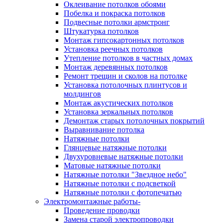
Оклеивание потолков обоями
Побелка и покраска потолков
Подвесные потолки армстронг
Штукатурка потолков
Монтаж гипсокартонных потолков
Установка реечных потолков
Утепление потолков в частных домах
Монтаж деревянных потолков
Ремонт трещин и сколов на потолке
Установка потолочных плинтусов и
молдингов
Монтаж акустических потолков
Установка зеркальных потолков
Демонтаж старых потолочных покрытий
Выравнивание потолка
Натяжные потолки
Глянцевые натяжные потолки
Двухуровневые натяжные потолки
Матовые натяжные потолки
Натяжные потолки "Звездное небо"
Натяжные потолки с подсветкой
Натяжные потолки с фотопечатью
Электромонтажные работы-
Проведение проводки
Замена старой электропроводки