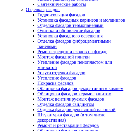
Сантехнические работы
Отделка фасадов
Гидроизоляция фасадов
Установка фасадных карнизов и молдингов
Отделка фасадов термопанелями
Очистка и обновление фасадов
Установка фасадного освещения
Отделка фасадов фиброцементными
панелями
Ремонт трещин и сколов на фасаде
Монтаж фасадной плитки
Утепление фасадов пенопластом или
минватой
Услуга отделки фасадов
Утепление фасадов
Покраска фасадов
Облицовка фасадов декоративным камнем
Облицовка фасадов керамогранитом
Монтаж вентилируемых фасадов
Отделка фасадов сайдингом
Отделка фасадов деревянной вагонкой
Штукатурка фасадов (в том числе
декоративная)
Ремонт и реставрация фасадов
Облицовка фасадов кирпичом