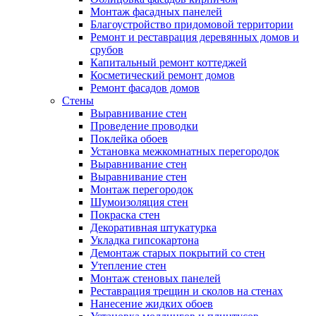
Монтаж фасадных панелей
Благоустройство придомовой территории
Ремонт и реставрация деревянных домов и
срубов
Капитальный ремонт коттеджей
Косметический ремонт домов
Ремонт фасадов домов
Стены
Выравнивание стен
Проведение проводки
Поклейка обоев
Установка межкомнатных перегородок
Выравнивание стен
Выравнивание стен
Монтаж перегородок
Шумоизоляция стен
Покраска стен
Декоративная штукатурка
Укладка гипсокартона
Демонтаж старых покрытий со стен
Утепление стен
Монтаж стеновых панелей
Реставрация трещин и сколов на стенах
Нанесение жидких обоев