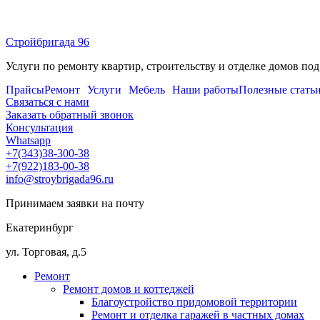
Перейти
к
Стройбригада 96
содержимому
Услуги по ремонту квартир, строительству и отделке домов под
Прайсы
Ремонт
Услуги
Мебель
Наши работы
Полезные стать
Связаться с нами
Заказать обратный звонок
Консультация
Whatsapp
+7(343)38-300-38
+7(922)183-00-38
info@stroybrigada96.ru
Принимаем заявки на почту
Екатеринбург
ул. Торговая, д.5
Ремонт
Ремонт домов и коттеджей
Благоустройство придомовой территории
Ремонт и отделка гаражей в частных домах