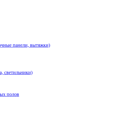
очные панели, вытяжки)
а, светильники)
лых полов