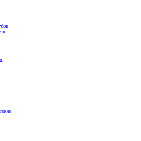
убов
мов
я.
текла