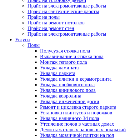
Прайс на установку дверей
Прайс на электромонтажные работы
Прайс на сантехнические работы
Прайс на полы
Прайс на ремонт потолков
Прайс на ремонт стен
Прайс на электромонтажные работы
Услуги
Полы
Полусухая стяжка пола
Выравнивание и стяжка пола
Монтаж теплого пола
Укладка ламината
Укладка паркета
Укладка плитки и керамогранита
Укладка пробкового пола
Укладка винилового пола
Укладка ковролина
Укладка инженерной доски
Ремонт и циклевка старого паркета
Установка плинтусов и порожков
Укладка наливного 3d пола
Утепление полов в частных домах
Демонтаж старых напольных покрытий
Укладка мозаичной плитки на пол