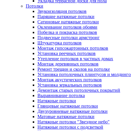
Укладка террасной доски для пола
Потолки
Звукоизоляция потолков
Парящие натяжные потолки
Сатиновые натяжные потолки
Оклеивание потолков обоями
Побелка и покраска потолков
Подвесные потолки армстронг
Штукатурка потолков
Монтаж гипсокартонных потолков
Установка реечных потолков
Утепление потолков в частных домах
Монтаж деревянных потолков
Ремонт трещин и сколов на потолке
Установка потолочных плинтусов и молдинго
Монтаж акустических потолков
Установка зеркальных потолков
Демонтаж старых потолочных покрытий
Выравнивание потолка
Натяжные потолки
Глянцевые натяжные потолки
Двухуровневые натяжные потолки
Матовые натяжные потолки
Натяжные потолки "Звездное небо"
Натяжные потолки с подсветкой