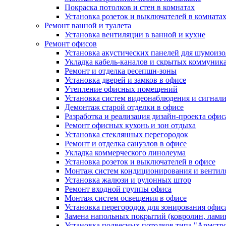
Покраска потолков и стен в комнатах
Установка розеток и выключателей в комната
Ремонт ванной и туалета
Установка вентиляции в ванной и кухне
Ремонт офисов
Установка акустических панелей для шумоиз
Укладка кабель-каналов и скрытых коммуник
Ремонт и отделка ресепшн-зоны
Установка дверей и замков в офисе
Утепление офисных помещений
Установка систем видеонаблюдения и сигнал
Демонтаж старой отделки в офисе
Разработка и реализация дизайн-проекта офис
Ремонт офисных кухонь и зон отдыха
Установка стеклянных перегородок
Ремонт и отделка санузлов в офисе
Укладка коммерческого линолеума
Установка розеток и выключателей в офисе
Монтаж систем кондиционирования и вентил
Установка жалюзи и рулонных штор
Ремонт входной группы офиса
Монтаж систем освещения в офисе
Установка перегородок для зонирования офис
Замена напольных покрытий (ковролин, ламин
Установка подвесных потолков типа "Армстр