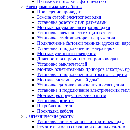
Натяжные потолки с фотопечатью
Электромонтажные работы-
Проведение проводки
Замена старой электропроводки
Установка розеток с usb-разъемами
Монтаж наружной электропроводки
Установка электрических щитов учета
Установка стабилизаторов напряжения
Подключение бытовой техники (духовки, вар
Установка и подключение генераторов
Монтаж уличного освещения
Диагностика и ремонт электропроводки
Установка выключателей
Монтаж осветительных приборов (люстры, бр
Установка и подключение автоматов защиты
Монтаж системы "умный дом"
Установка датчиков движения и освещения
Установка и подключение электрических теп
Монтаж распределительного щита
Установка розеток
Штробление стен
Прокладка кабеля
Сантехнические работы
Установка систем защиты от протечек воды
Ремонт и замена сифонов и сливных систем