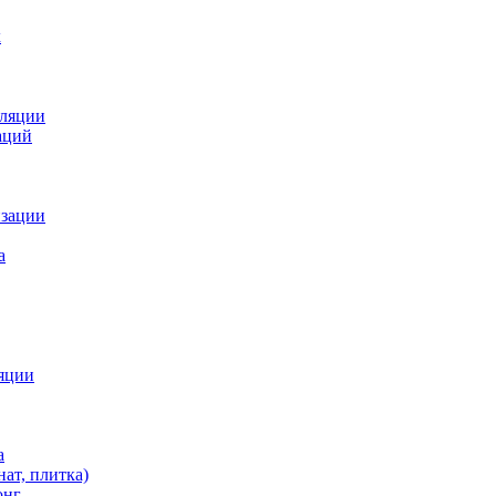
х
оляции
аций
изации
а
яции
а
ат, плитка)
онг