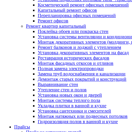
Косметический ремонт офисных помещений
Капитальный ремонт офисов
Перепланировка офисных помещений
Ремонт офисов
Ремонт квартир капитальный
Поклейка обоев или покраска стен
Установка системы вентиляции и кондицион
Монтаж декоративных элементов (молдинги, 
Ремонт балконов и лоджий с утеплением
Установка декоративных элементов на фасад
Реставрация исторических фасадов
Монтаж фасадных откосов и отливов
Полная замена электропроводки
Замена труб водоснабжения и канализации
Демонтаж старых покрытий и конструкций
Выравнивание стен
Утепление стен и полов
Установка новых окон и дверей
Монтаж системы теплого пола
Укладка плитки в ванной и кухне
Установка сантехники и смесителей
Монтаж натяжных или подвесных потолков
Гидроизоляция полов в ванной и кухне
Прайсы